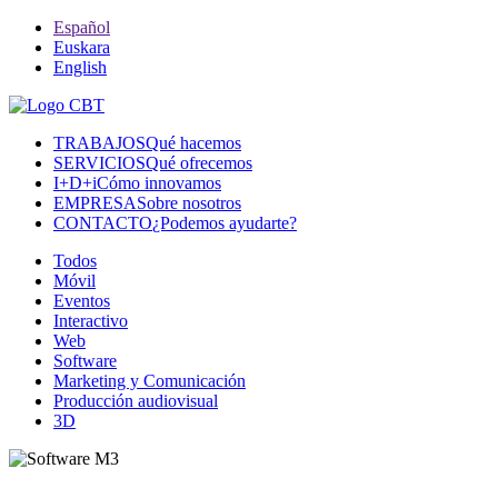
Español
Euskara
English
TRABAJOS
Qué hacemos
SERVICIOS
Qué ofrecemos
I+D+i
Cómo innovamos
EMPRESA
Sobre nosotros
CONTACTO
¿Podemos ayudarte?
Todos
Móvil
Eventos
Interactivo
Web
Software
Marketing y Comunicación
Producción audiovisual
3D